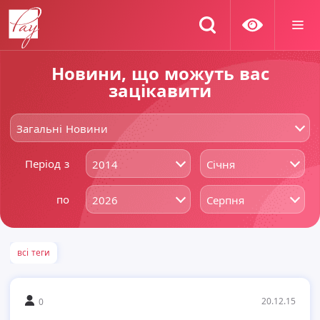
Новини, що можуть вас
зацікавити
Загальні Новини
Період з
2014
Січня
по
2026
Серпня
всі теги
20.12.15
0