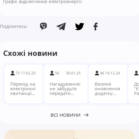
Графік відключення електроенергії:
Поділитись:
Схожі новини
75
17.02.25
56
30.01.25
46
19.12.24
Перехід на
Нагадування:
Велике
Д
електронні
не забудьте
оновлення
"
квитанції
передати
додатку
Ра
через
показники за
"Pay"!
кв
сервіс
комунальні
в
Єдиний
послуги!
п
Рахунок
с
ВСІ НОВИНИ