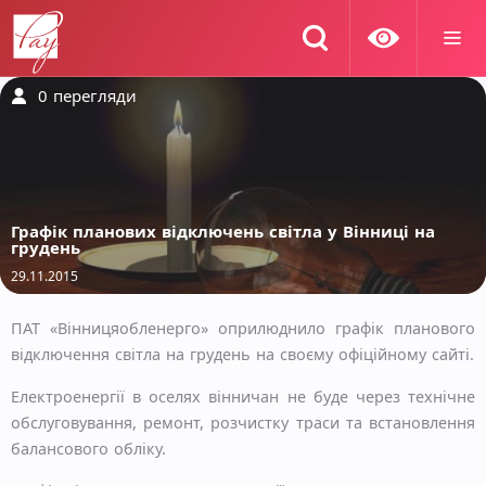
0
перегляди
Графік планових відключень світла у Вінниці на
грудень
29.11.2015
ПАТ «Вінницяобленерго» оприлюднило графік планового
відключення світла на грудень на своєму офіційному сайті.
Електроенергії в оселях вінничан не буде через технічне
обслуговування, ремонт, розчистку траси та встановлення
балансового обліку.