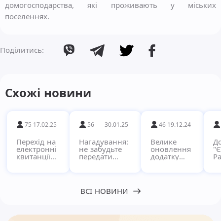
домогосподарства, які проживають у міських
поселеннях.
Поділитись:
Схожі новини
75
17.02.25
56
30.01.25
46
19.12.24
Перехід на
Нагадування:
Велике
Д
електронні
не забудьте
оновлення
"
квитанції
передати
додатку
Ра
через
показники за
"Pay"!
кв
сервіс
комунальні
в
Єдиний
послуги!
п
Рахунок
с
ВСІ НОВИНИ