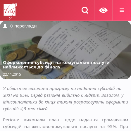
0
перегляди
Оформлення субсидії на комунальні послуги
наближається до фіналу
22.11.2015
У областях виконано програму по наданню субсидій на
ЖКП на 95%. Серед регіонів виділено 6 лідерів. Загалом, у
Мінсоцполітики до кінця тижня розраховують оформити
субсидії 4,5 млн сімей.
Регіони виконали план щодо надання громадянам
субсидій на житлово-комунальні послуги на 95%. Про