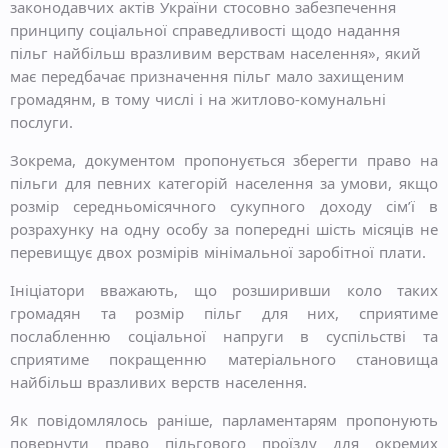
законодавчих актів України стосовно забезпечення
принципу соціальної справедливості щодо надання
пільг найбільш вразливим верствам населення», який
має передбачає призначення пільг мало захищеним
громадянм, в тому числі і на житлово-комунальні
послуги.
Зокрема, документом пропонується зберегти право на
пільги для певних категорій населення за умови, якщо
розмір середньомісячного сукупного доходу сім’ї в
розрахунку на одну особу за попередні шість місяців не
перевищує двох розмірів мінімальної заробітної плати.
Ініціатори вважають, що розширивши коло таких
громадян та розмір пільг для них, сприятиме
послабленню соціальної напруги в суспільстві та
сприятиме покращенню матеріального становища
найбільш вразливих верств населення.
Як повідомлялось раніше, парламентарям пропонують
повернути право пільгового проїзду для окремих