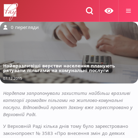
0
перегляди
Найвразливіші верстви населення планують
рятувати пільгами на комунальні послуги
07.12.2015
Нардепам запропонували захистити найбільш вразливі
категорії громадян пільгами на житлово-комунальні
послуги. Відповідний проект Закону вже зареєстровано у
Верховній Раді.
У Верховній Раді кілька днів тому було зареєстровано
законопроект № 3583 «Про внесення змін до деяких