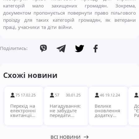
категорій мало захищених громадян. Зокрема,
документом пропонується повернути право пільгового
проїзду для таких категорій громадян, як ветерани
праці, учасники та діти війни.
Поділитись:
Схожі новини
75
17.02.25
57
30.01.25
46
19.12.24
Перехід на
Нагадування:
Велике
Д
електронні
не забудьте
оновлення
"
квитанції
передати
додатку
Ра
через
показники за
"Pay"!
кв
сервіс
комунальні
в
Єдиний
послуги!
п
Рахунок
с
ВСІ НОВИНИ