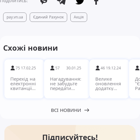
Поділитись:
pay.vn.ua
Єдиний Рахунок
Акція
Схожі новини
75
17.02.25
57
30.01.25
46
19.12.24
Перехід на
Нагадування:
Велике
Д
електронні
не забудьте
оновлення
"
квитанції
передати
додатку
Ра
через
показники за
"Pay"!
кв
сервіс
комунальні
в
Єдиний
послуги!
п
Рахунок
с
ВСІ НОВИНИ
Підписуйтесь!