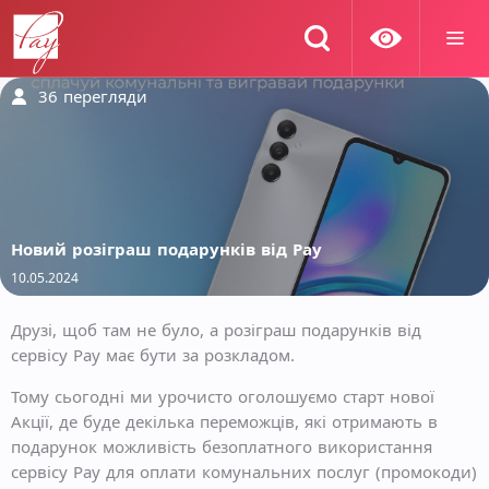
36
перегляди
Новий розіграш подарунків від Pay
10.05.2024
Друзі, щоб там не було, а розіграш подарунків від
сервісу Pay має бути за розкладом.
Тому сьогодні ми урочисто оголошуємо старт нової
Акції, де буде декілька переможців, які отримають в
подарунок можливість безоплатного використання
сервісу Pay для оплати комунальних послуг (промокоди)