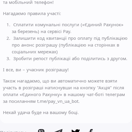
та мобільний телефон!
Нагадаємо правила участі:
Сплатити комунальні послуги («Єдиний Рахунок»
за березень) на сервісі Pay.
Залишити код квитанції про оплату під публікацією
про анонс розіграшу (публікацією на сторінках в
соціальних мережах)
Зробити репост публікації або поділитись з другом.
І все, ви – учасник розіграшу!
Також нагадаємо, що ви автоматично можете взяти
участь в розіграші натиснувши на кнопку "Акція" після
оплати «Єдиного Рахунку» в нашому чат-боті телеграм
за посиланням t.me/pay_vn_ua_bot.
Нехай удача буде на вашому боці.