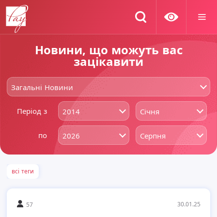
Новини, що можуть вас
зацікавити
Загальні Новини
Період з
2014
Січня
по
2026
Серпня
всі теги
30.01.25
57