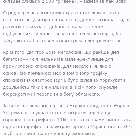
складає близько 2 500 гривень», – зазначив пан Вовк.
Серед переваг двозонних і тризонних лічильників
очільник регулятора назвав:«ощадливе споживання, за
рахунок оптимізації добового навантаження
відбувається зменшення вартості електроенергії, бо
залучаються більш дешеві джерела електроенергії».
Крім того, Дмитро Вовк наголосив, що раніше ідея
багатозонних лічильників мала ефект лише для
промислових споживачів. Для населення, яке є
основною причиною нерівномірного графіку
споживання електроенергії, було складно порахувати
доцільність таких лічильників, крім того існували
бюрократичні перепони з боку обленерго.
Тарифи на електроенергію в Україні вищі, ніж в Європі.
Зокрема, ціна української електрики перевищує
європейські тарифи на 10%. Тож, за словами чиновника,
підняття тарифів на електроенергію в Україні ще на 30%
згубно вплине на вітчизняну економіку.