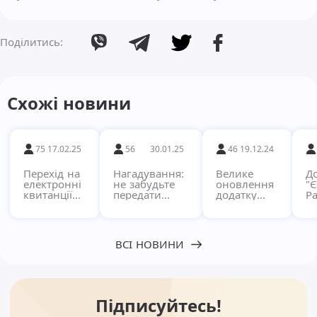
Поділитись:
Схожі новини
75
17.02.25
56
30.01.25
46
19.12.24
Перехід на
Нагадування:
Велике
Д
електронні
не забудьте
оновлення
"
квитанції
передати
додатку
Ра
через
показники за
"Pay"!
кв
сервіс
комунальні
в
Єдиний
послуги!
п
Рахунок
с
ВСІ НОВИНИ
Підписуйтесь!