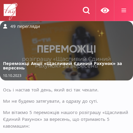
49
перегляди
Переможці Акції «Щасливий Єдиний Рахунок» за
вересень
10.10.2023
Ось і настав той день, який всі так чекали.
Ми не будемо затягувати, а одразу до суті.
Ми вітаємо 5 переможців нашого розіграшу «Щасливий
Єдиний Рахунок» за вересень, що отримають 5
кавомашин: