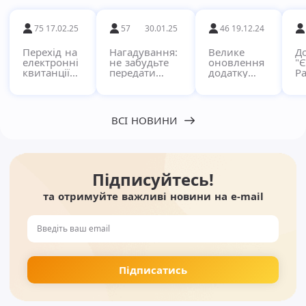
75
17.02.25
57
30.01.25
46
19.12.24
Перехід на
Нагадування:
Велике
Д
електронні
не забудьте
оновлення
"
квитанції
передати
додатку
Ра
через
показники за
"Pay"!
кв
сервіс
комунальні
в
Єдиний
послуги!
п
Рахунок
с
ВСІ НОВИНИ
Підписуйтесь!
та отримуйте важливі новини на e-mail