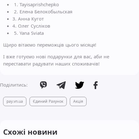
1. Tayisaprishchepko
2. Елена Белокобыльская
3. Анна Кугот
4. Олег Сусліков
5. Yana Sviata
Щиро вітаємо переможців цього місяця!
І вже готуємо нові подарунки для вас, аби не
переставати радувати наших споживачів!
Поділитись:
pay.vn.ua
Єдиний Рахунок
Акція
Схожі новини