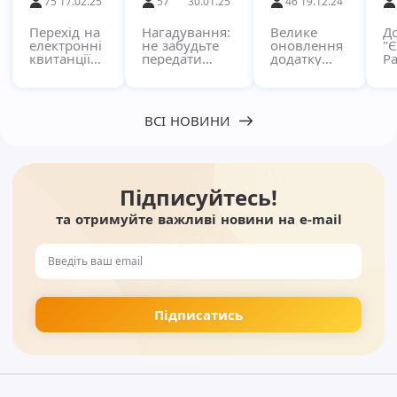
75
17.02.25
57
30.01.25
46
19.12.24
Перехід на
Нагадування:
Велике
Д
електронні
не забудьте
оновлення
"
квитанції
передати
додатку
Ра
через
показники за
"Pay"!
кв
сервіс
комунальні
в
Єдиний
послуги!
п
Рахунок
с
ВСІ НОВИНИ
Підписуйтесь!
та отримуйте важливі новини на e-mail