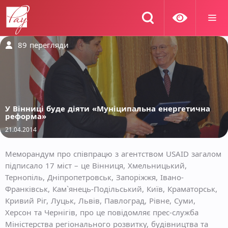
89
перегляди
У Вінниці буде діяти «Муніципальна енергетична
реформа»
21.04.2014
Меморандум про співпрацю з агентством USAID загалом
підписало 17 міст – це Вінниця, Хмельницький,
Тернопіль, Дніпропетровськ, Запоріжжя, Івано-
Франківськ, Кам`янець-Подільський, Київ, Краматорськ,
Кривий Ріг, Луцьк, Львів, Павлоград, Рівне, Суми,
Херсон та Чернігів, про це повідомляє прес-служба
Міністерства регіонального розвитку, будівництва та