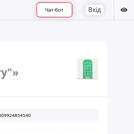
Вхід
Чат-бот
ту"»