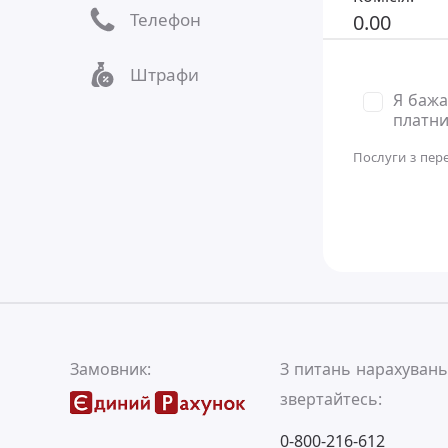
Телефон
0.00
Штрафи
Я бажа
платни
Послуги з пер
Замовник:
З питань нарахуван
звертайтесь:
0-800-216-612