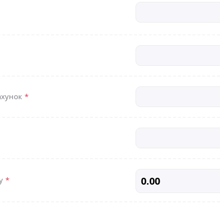
ахунок
*
жу
*