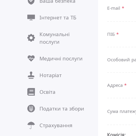
Ваша безпека
E-mail
*
Інтернет та ТБ
Комунальні
ПІБ
*
послуги
Медичні послуги
Особовий р
Нотаріат
Адреса
*
Освіта
Податки та збори
Сума плате
Страхування
Комісія: