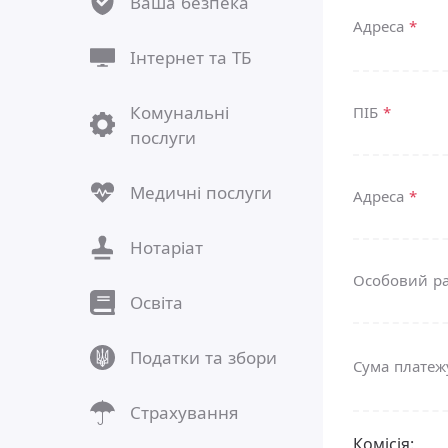
Ваша безпека
Адреса
*
Інтернет та ТБ
Комунальні
ПІБ
*
послуги
Медичні послуги
Адреса
*
Нотаріат
Особовий р
Освіта
Податки та збори
Сума плате
Страхування
Комісія: