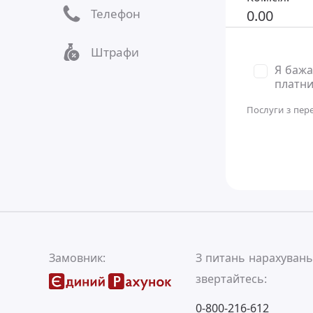
Телефон
0.00
Штрафи
Я бажа
платни
Послуги з пер
Замовник:
З питань нарахуван
звертайтесь:
0-800-216-612