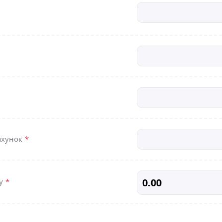
ахунок
*
жу
*