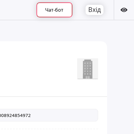
Вхід
Чат-бот