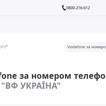
0800-216-612
лугу
*
Vodafone за номер
fone за номером телефо
 "ВФ УКРАЇНА"