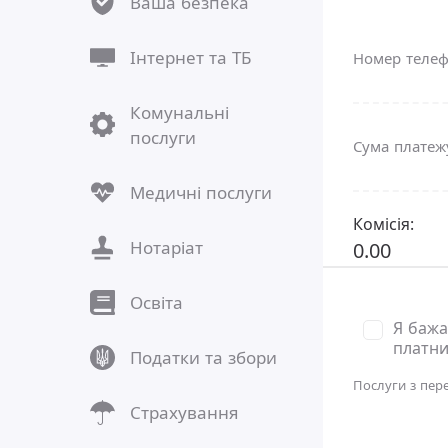
Ваша безпека
Інтернет та ТБ
Номер теле
Комунальні
послуги
Сума плате
Медичні послуги
Комісія:
Нотаріат
0.00
Освіта
Я бажа
платни
Податки та збори
Послуги з пер
Страхування