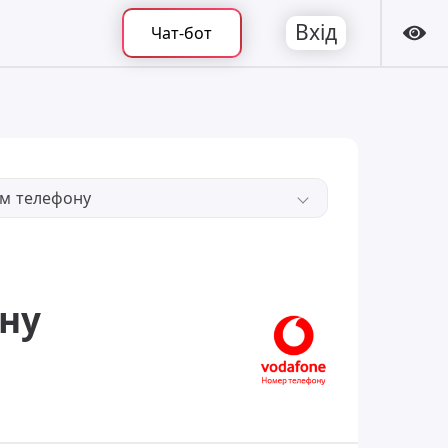
Вхід
Чат-бот
ом телефону
ну