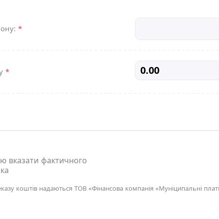
фону:
*
жу
*
ю вказати фактичного
ка
еказу коштів надаються ТОВ «Фінансова компанія «Муніципальні платі