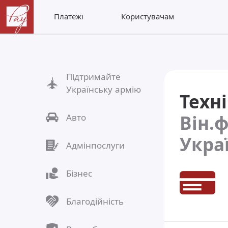
Платежі
Користувачам
Підтримайте
Українську армію
Техн
Він.
Авто
Укра
Адмінпослуги
Бізнес
Благодійність