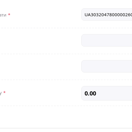
лати
*
жу
*