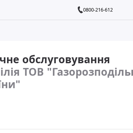
0800-216-612
ічне обслуговування
філія ТОВ "Газорозподіль
їни"