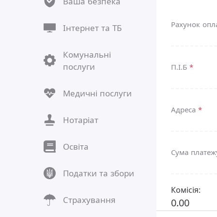
Ваша безпека
Рахунок оп
Інтернет та ТБ
Комунальні
послуги
П.І.Б
*
Медичні послуги
Адреса
*
Нотаріат
Освіта
Сума плате
Податки та збори
Комісія:
Страхування
0.00