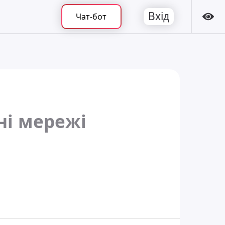
Вхід
Чат-бот
ні мережі