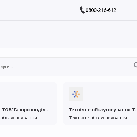
0800-216-612
Він.філія ТОВ"Газорозподільчі мережі"
Технічне обслугов
 обслуговування
Технічне обслуговування