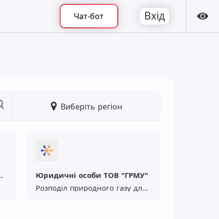
Вхід
Чат-бот
Виберіть регіон
ування ТОВ "ГРМУ"
Юридичні особи ТОВ "ГРМУ"
Розподіл природного газу для юр.осіб