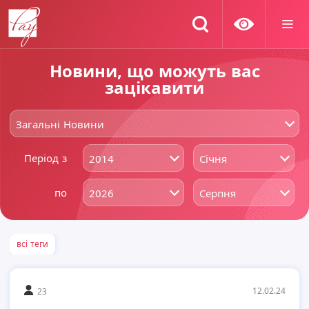
Новини, що можуть вас
зацікавити
Загальні Новини
Період з
2014
Січня
по
2026
Серпня
всі теги
12.02.24
23